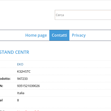
Sono gi
Per completare 
Home page
Contatti
Privacy
nome utente e
clicca sul 
/STAND CENTR
E
EKO
Pa
K32HSTC
odotto:
947233
N:
9351521039026
Hai perso
Italia
al
8