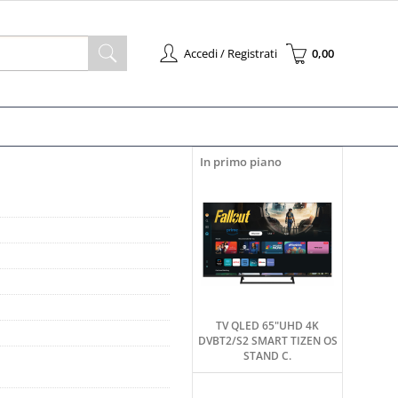
Accedi / Registrati
0,00
à registrato
Sono un nuovo cliente
l'ordine inserisci il
Se non sei ancora registrato sul
 la password e poi
nostro sito clicca sul pulsante
pulsante "Accedi"
"Registrati"
In primo piano
-mail:
ssword:
 la password?
TV QLED 65"UHD 4K
DVBT2/S2 SMART TIZEN OS
STAND C.