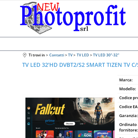
Ti trovi in
Contatti
TV
TV LED
TV LED 30"-32"
TV LED 32'HD DVBT2/S2 SMART TIZEN TV C
Marca:
Modello:
Codice pr
Codice EA
Garanzia:
Ordinato 
fornitore: