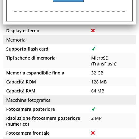
Touch screen
Tipo di pannello
TN-TFT
Tipo di display
TN-TFT
Display esterno
Memoria
Supporto flash card
Tipi schede di memoria
MicroSD
(TransFlash)
Memoria espandibile fino a
32 GB
Capacità ROM
128 MB
Capacità RAM
64 MB
Macchina fotografica
Fotocamera posteriore
Risoluzione fotocamera posteriore
2 MP
(numerico)
Fotocamera frontale