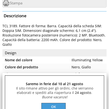
Stampa
Descrizione
TCL 3189. Fattore di forma: Barra. Capacità della scheda SIM:
Doppia SIM. Dimensioni diagonale schermo: 6,1 cm (2.4").
Risoluzione fotocamera posteriore (numerico): 2 MP. Bluetooth.
Capacità della batteria: 2200 mAh. Colore del prodotto: Nero,
Giallo
Design
Nome del colore
Illuminating Yellow
Colore del prodotto
Nero, Giallo
Tipo
Telefono con
fotocamera
Saremo in ferie dal 10 al 21 agosto
Posizionamento di mercato
Cellulare con
Il sito rimane attivo per gli ordini, che verranno
fotocamera
elaborati e spediti alla riapertura il
24 agosto
.
Buone vacanze!
Display
Dimensioni diagonale schermo
6,1 cm (2.4")