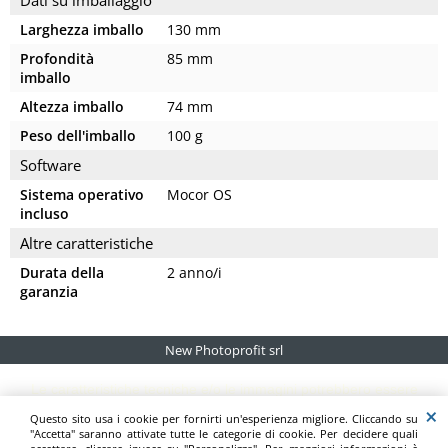
Dati su imballaggio
Larghezza imballo
130 mm
Profondità
85 mm
imballo
Altezza imballo
74 mm
Peso dell'imballo
100 g
Software
Sistema operativo
Mocor OS
incluso
Altre caratteristiche
Durata della
2 anno/i
garanzia
New Photoprofit srl
Le caratteristiche tecniche e/o le immagini potrebbero essere
errate o subire variazioni senza preavviso, pertanto prima di
Questo sito usa i cookie per fornirti un'esperienza migliore. Cliccando su
dei prodotti si prega di consultare il sito o
procedere all'acquisto
"Accetta" saranno attivate tutte le categorie di cookie. Per decidere quali
il catalogo del produttore