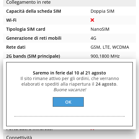
Collegamento in rete
Capacità della scheda SIM
Doppia SIM
Wi-Fi
Tipologia SIM card
NanoSIM
Generazione di reti mobili
4G
Rete dati
GSM, LTE, WCDMA
2G bands (SIM principale)
900,1800 MHz
2G bands (SIM secondaria)
900,1800 MHz
Saremo in ferie dal 10 al 21 agosto
Banda di frequenza
Banda quadrupla
Il sito rimane attivo per gli ordini, che verranno
Near Field Communication (NFC)
elaborati e spediti alla riapertura il
24 agosto
.
Buone vacanze!
Trasmissione dati
Bluetooth
Bluetooth Low Energy (BLE)
Versione Bluetooth
5.0
Porta dati a infrarossi
Connettività