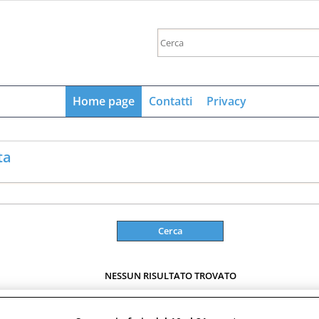
Sono gi
Per completare 
Home page
Contatti
Privacy
nome utente e
clicca sul 
E
ta
Pa
Hai perso
NESSUN RISULTATO TROVATO
New Photoprofit srl