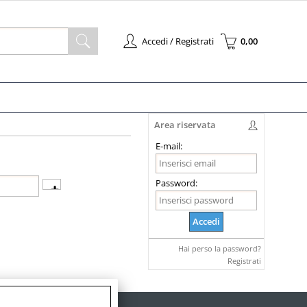
Accedi / Registrati
0,00
à registrato
Sono un nuovo cliente
l'ordine inserisci il
Se non sei ancora registrato sul
 la password e poi
nostro sito clicca sul pulsante
pulsante "Accedi"
"Registrati"
Area riservata
-mail:
E-mail:
ssword:
Password:
 la password?
Hai perso la password?
Registrati