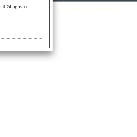
a il
24 agosto
.
ei prodotti si prega di consultare il sito o il catalogo del produttore