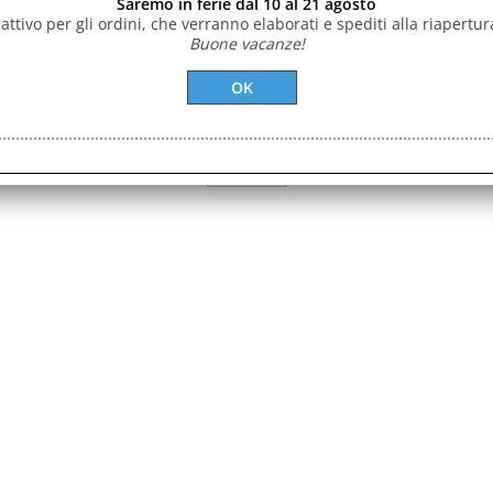
Saremo in ferie dal 10 al 21 agosto
 attivo per gli ordini, che verranno elaborati e spediti alla riapertur
d
 o subire variazioni senza preavviso, pertanto prima di procedere all'acquisto
Buone vacanze!
Informativa Cookie
Preferenze cookie