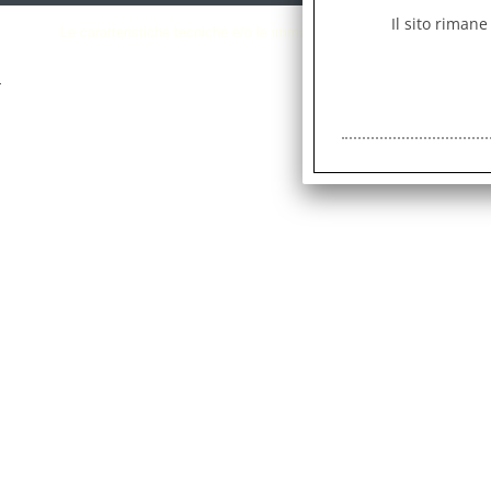
Il sito rimane
Le caratteristiche tecniche e/o le immagini potrebbero essere errate